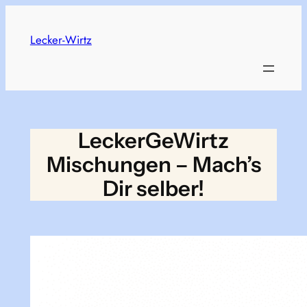
Skip
to
Lecker-Wirtz
content
LeckerGeWirtz
Mischungen – Mach’s
Dir selber!