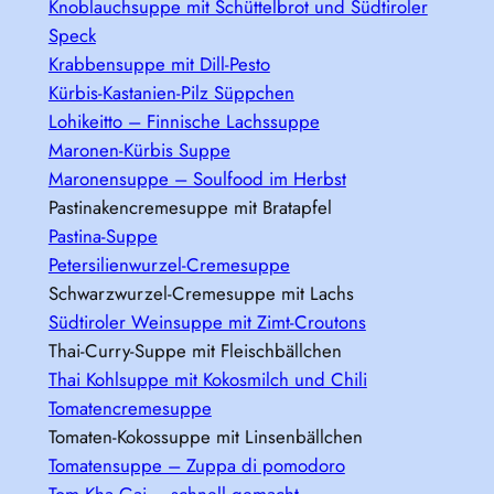
Knoblauchsuppe mit Schüttelbrot und Südtiroler
Speck
Krabbensuppe mit Dill-Pesto
Kürbis-Kastanien-Pilz Süppchen
Lohikeitto – Finnische Lachssuppe
Maronen-Kürbis Suppe
Maronensuppe – Soulfood im Herbst
Pastinakencremesuppe mit Bratapfel
Pastina-Suppe
Petersilienwurzel-Cremesuppe
Schwarzwurzel-Cremesuppe mit Lachs
Südtiroler Weinsuppe mit Zimt-Croutons
Thai-Curry-Suppe mit Fleischbällchen
Thai Kohlsuppe mit Kokosmilch und Chili
Tomatencremesuppe
Tomaten-Kokossuppe mit Linsenbällchen
Tomatensuppe – Zuppa di pomodoro
Tom Kha Gai – schnell gemacht