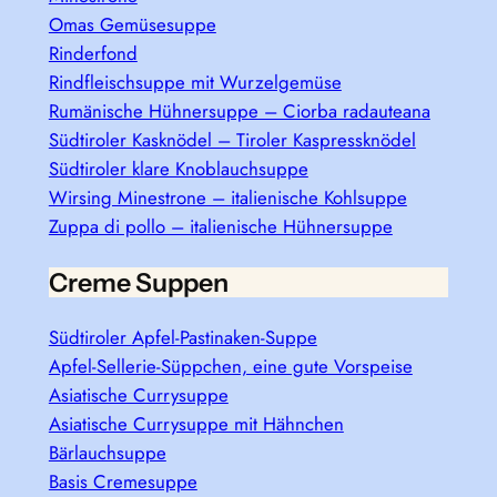
Omas Gemüsesuppe
Rinderfond
Rindfleischsuppe mit Wurzelgemüse
Rumänische Hühnersuppe – Ciorba radauteana
Südtiroler Kasknödel – Tiroler Kaspressknödel
Südtiroler klare Knoblauchsuppe
Wirsing Minestrone – italienische Kohlsuppe
Zuppa di pollo – italienische Hühnersuppe
Creme Suppen
Südtiroler Apfel-Pastinaken-Suppe
Apfel-Sellerie-Süppchen, eine gute Vorspeise
Asiatische Currysuppe
Asiatische Currysuppe mit Hähnchen
Bärlauchsuppe
Basis Cremesuppe