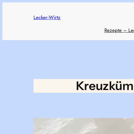
Skip
to
Lecker-Wirtz
content
Rezepte – Le
Kreuzkümm