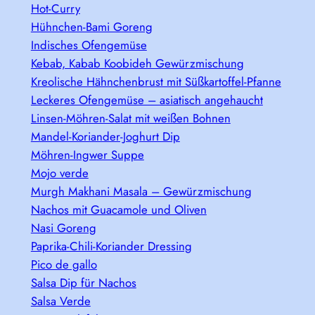
Hot-Curry
Hühnchen-Bami Goreng
Indisches Ofengemüse
Kebab, Kabab Koobideh Gewürzmischung
Kreolische Hähnchenbrust mit Süßkartoffel-Pfanne
Leckeres Ofengemüse – asiatisch angehaucht
Linsen-Möhren-Salat mit weißen Bohnen
Mandel-Koriander-Joghurt Dip
Möhren-Ingwer Suppe
Mojo verde
Murgh Makhani Masala – Gewürzmischung
Nachos mit Guacamole und Oliven
Nasi Goreng
Paprika-Chili-Koriander Dressing
Pico de gallo
Salsa Dip für Nachos
Salsa Verde