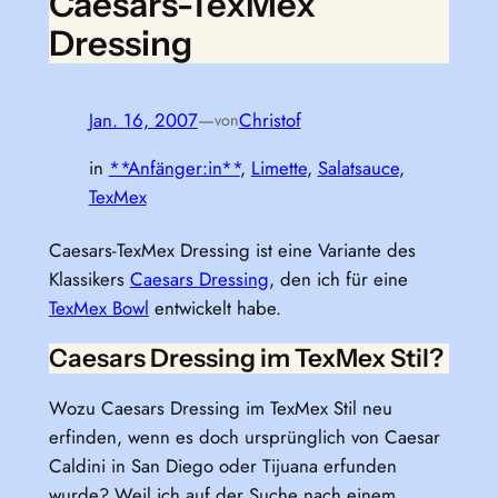
Caesars-TexMex
Dressing
Jan. 16, 2007
—
Christof
von
in
**Anfänger:in**
, 
Limette
, 
Salatsauce
, 
TexMex
Caesars-TexMex Dressing ist eine Variante des
Klassikers
Caesars Dressing
, den ich für eine
TexMex Bowl
entwickelt habe.
Caesars Dressing im TexMex Stil?
Wozu Caesars Dressing im TexMex Stil neu
erfinden, wenn es doch ursprünglich von Caesar
Caldini in San Diego oder Tijuana erfunden
wurde? Weil ich auf der Suche nach einem