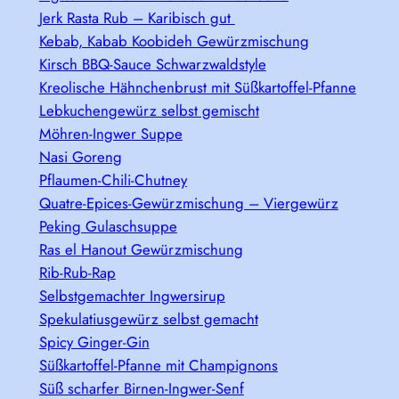
Jerk Rasta Rub – Karibisch gut
Kebab, Kabab Koobideh Gewürzmischung
Kirsch BBQ-Sauce Schwarzwaldstyle
Kreolische Hähnchenbrust mit Süßkartoffel-Pfanne
Lebkuchengewürz selbst gemischt
Möhren-Ingwer Suppe
Nasi Goreng
Pflaumen-Chili-Chutney
Quatre-Epices-Gewürzmischung – Viergewürz
Peking Gulaschsuppe
Ras el Hanout Gewürzmischung
Rib-Rub-Rap
Selbstgemachter Ingwersirup
Spekulatiusgewürz selbst gemacht
Spicy Ginger-Gin
Süßkartoffel-Pfanne mit Champignons
Süß scharfer Birnen-Ingwer-Senf