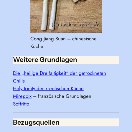
Cong Jiang Suan – chinesische
Küche
Weitere Grundlagen
Die „heilige Dreifaltigkeit“ der getrockneten
Chilis
Holy trinity der kreolischen Küche
Mirepoix
– französische Grundlagen
Soffritto
Bezugsquellen