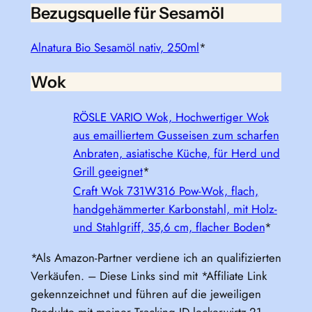
Bezugsquelle für Sesamöl
Alnatura Bio Sesamöl nativ, 250ml
*
Wok
RÖSLE VARIO Wok, Hochwertiger Wok
aus emailliertem Gusseisen zum scharfen
Anbraten, asiatische Küche, für Herd und
Grill geeignet
*
Craft Wok 731W316 Pow-Wok, flach,
handgehämmerter Karbonstahl, mit Holz-
und Stahlgriff, 35,6 cm, flacher Boden
*
*Als Amazon-Partner verdiene ich an qualifizierten
Verkäufen. – Diese Links sind mit *Affiliate Link
gekennzeichnet und führen auf die jeweiligen
Produkte mit meiner Tracking ID leckerwirtz-21.