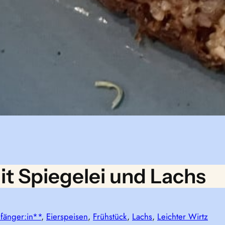
t Spiegelei und Lachs
fänger:in**
, 
Eierspeisen
, 
Frühstück
, 
Lachs
, 
Leichter Wirtz