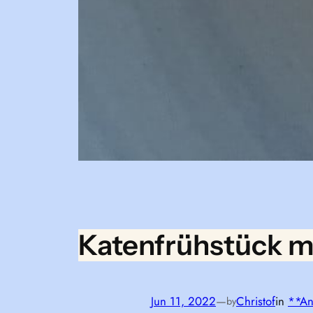
Katenfrühstück mi
Jun 11, 2022
—
Christof
in
**An
by