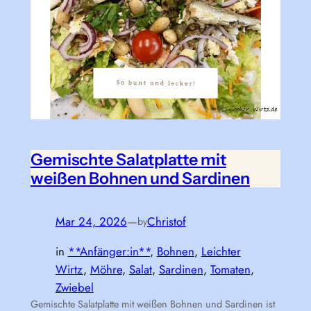
Gemischte Salatplatte mit
weißen Bohnen und Sardinen
Mar 24, 2026
—
Christof
by
in
**Anfänger:in**
, 
Bohnen
, 
Leichter
Wirtz
, 
Möhre
, 
Salat
, 
Sardinen
, 
Tomaten
, 
Zwiebel
Gemischte Salatplatte mit weißen Bohnen und Sardinen ist