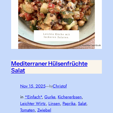
Mediterraner Hülsenfrüchte
Salat
Nov 15, 2025
—
Christof
by
in
*Einfach*
, 
Gurke
, 
Kichererbsen
, 
Leichter Wirtz
, 
Linsen
, 
Paprika
, 
Salat
, 
Tomaten
, 
Zwiebel