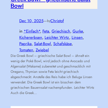
Bowl
Dec 10, 2025
—
Christof
by
in
*Einfach*
, 
Feta
, 
Griechisch
, 
Gurke
, 
Kichererbsen
, 
Leichter Wirtz
, 
Linsen
, 
Paprika
, 
Salat-Bowl
, 
Schafskäse
, 
Tomaten
, 
Zwiebel
Die Greek Bowl – griechische Salat Bowl – ähnelt ein
wenig der Poké Bowl, wird jedoch ohne Avocado und
Algensalat (Wakame) zubereitet und geschmacklich mit
Oregano, Thymian sowie Feta leicht griechisch
abgeschmeckt. Anstelle des Reis habe ich Beluga Linsen
verwendet. Die Greek Bowl ist ein bisschen dem
griechischen Bauernsalat nachempfunden. Leichter Wirtz
Auch die Greek…