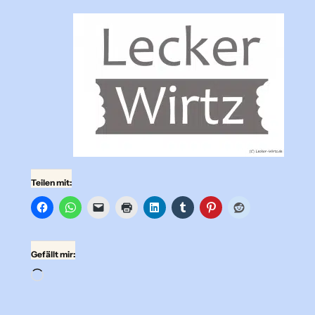
Teilen mit:
Gefällt mir:
Wird
geladen …