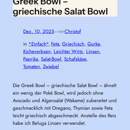
Greek Bowl –
griechische Salat Bowl
Dez. 10, 2025
—
Christof
von
in
*Einfach*
, 
Feta
, 
Griechisch
, 
Gurke
, 
Kichererbsen
, 
Leichter Wirtz
, 
Linsen
, 
Paprika
, 
Salat-Bowl
, 
Schafskäse
, 
Tomaten
, 
Zwiebel
Die Greek Bowl – griechische Salat Bowl – ähnelt
ein wenig der Poké Bowl, wird jedoch ohne
Avocado und Algensalat (Wakame) zubereitet und
geschmacklich mit Oregano, Thymian sowie Feta
leicht griechisch abgeschmeckt. Anstelle des Reis
habe ich Beluga Linsen verwendet.