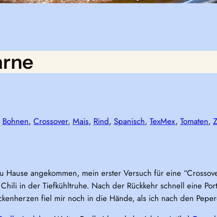
arne
 
Bohnen
, 
Crossover
, 
Mais
, 
Rind
, 
Spanisch
, 
TexMex
, 
Tomaten
, 
Z
zu Hause angekommen, mein erster Versuch für eine “Crossover
hili in der Tiefkühltruhe. Nach der Rückkehr schnell eine Por
ockenherzen fiel mir noch in die Hände, als ich nach den Pepe