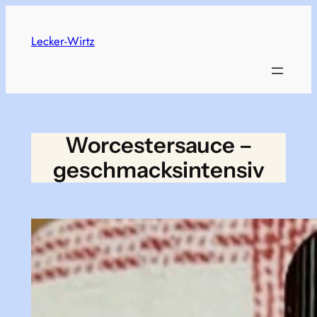
Zum
Inhalt
Lecker-Wirtz
springen
Worcestersauce –
geschmacksintensiv