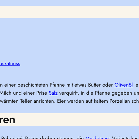
uskatnuss
in einer beschichteten Pfanne mit etwas Butter oder
Olivenöl
le
 Milch und einer Prise
Salz
verquirlt, in die Pfanne gegeben u
wärmten Teller anrichten. Eier werden auf kaltem Porzellan sch
ren
Rührei mit Bacon drüber streuen, die
Muskatnuss
Variante kan