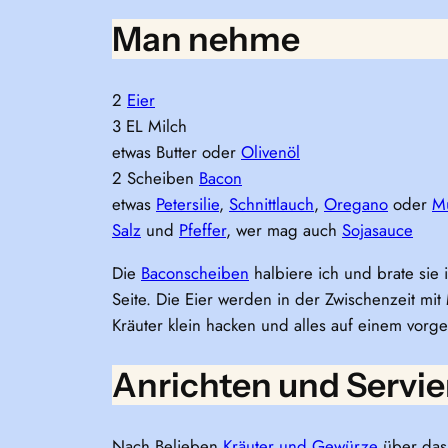
Man nehme
2
Eier
3 EL Milch
etwas Butter oder
Olivenöl
2 Scheiben
Bacon
etwas
Petersilie
,
Schnittlauch
,
Oregano
oder
M
Salz
und
Pfeffer
, wer mag auch
Sojasauce
Die
Baconscheiben
halbiere ich und brate sie 
Seite. Die Eier werden in der Zwischenzeit mit
Kräuter klein hacken und alles auf einem vorge
Anrichten und Servie
Nach Belieben
Kräuter und Gewürze
über das 