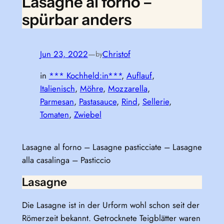
Lasagne al forno –
spürbar anders
Jun 23, 2022
—
Christof
by
in
*** Kochheld:in***
, 
Auflauf
, 
Italienisch
, 
Möhre
, 
Mozzarella
, 
Parmesan
, 
Pastasauce
, 
Rind
, 
Sellerie
, 
Tomaten
, 
Zwiebel
Lasagne al forno – Lasagne pasticciate – Lasagne
alla casalinga – Pasticcio
Lasagne
Die Lasagne ist in der Urform wohl schon seit der
Römerzeit bekannt. Getrocknete Teigblätter waren