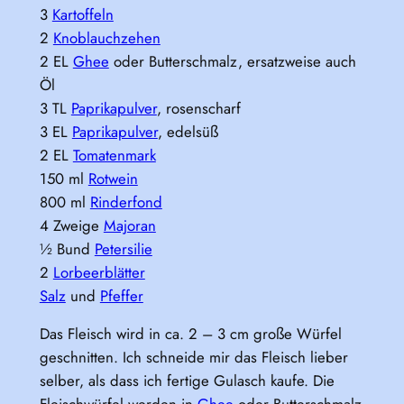
3
Kartoffeln
2
Knoblauchzehen
2 EL
Ghee
oder Butterschmalz, ersatzweise auch
Öl
3 TL
Paprikapulver
, rosenscharf
3 EL
Paprikapulver
, edelsüß
2 EL
Tomatenmark
150 ml
Rotwein
800 ml
Rinderfond
4 Zweige
Majoran
½ Bund
Petersilie
2
Lorbeerblätter
Salz
und
Pfeffer
Das Fleisch wird in ca. 2 – 3 cm große Würfel
geschnitten. Ich schneide mir das Fleisch lieber
selber, als dass ich fertige Gulasch kaufe. Die