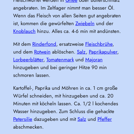
Fleischwürfel werden in
Ghee
oder Butterschmalz
angebraten. Im Zeltlager nimmt man besser Öl.
Wenn das Fleisch von allen Seiten gut angebraten
ist, kommen die gewürfelten
Zwiebeln
und der
Knoblauch
hinzu. Alles ca. 4-6 min mit andünsten.
Mit dem
Rinderfond
, ersatzweise
Fleischbrühe
,
und dem
Rotwein
ablöschen.
Salz
,
Paprikapulver
,
Lorbeerblätter
,
Tomatenmark
und
Majoran
hinzugeben und bei geringer Hitze 90 min
schmoren lassen.
Kartoffel-, Paprika und Möhren in ca. 1 cm große
Würfel schneiden, mit hinzugeben und ca. 20
Minuten mit köcheln lassen. Ca. 1/2 l kochendes
Wasser hinzugeben. Zum Schluss die gehackte
Petersilie
dazugeben und mit
Salz
und
Pfeffer
abschmecken.