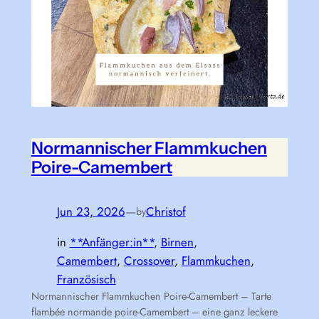
Normannischer Flammkuchen
Poire-Camembert
Jun 23, 2026
—
Christof
by
in
**Anfänger:in**
, 
Birnen
, 
Camembert
, 
Crossover
, 
Flammkuchen
, 
Französisch
Normannischer Flammkuchen Poire-Camembert – Tarte
flambée normande poire-Camembert – eine ganz leckere