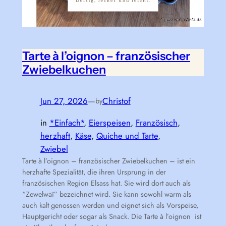
Tarte à l’oignon – französischer
Zwiebelkuchen
Jun 27, 2026
—
Christof
by
in
*Einfach*
, 
Eierspeisen
, 
Französisch
, 
herzhaft
, 
Käse
, 
Quiche und Tarte
, 
Zwiebel
Tarte à l’oignon – französischer Zwiebelkuchen – ist ein
herzhafte Spezialität, die ihren Ursprung in der
französischen Region Elsass hat. Sie wird dort auch als
“Zewelwaï” bezeichnet wird. Sie kann sowohl warm als
auch kalt genossen werden und eignet sich als Vorspeise,
Hauptgericht oder sogar als Snack. Die Tarte à l’oignon ist