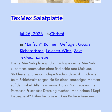
TexMex Salatplatte
Jul 26, 2026
—
Christof
by
in
*Einfach*
, 
Bohnen
, 
Geflügel
, 
Gouda
, 
Kichererbsen
, 
Leichter Wirtz
, 
Salat
, 
TexMex
, 
Zwiebel
Die TexMex Salatplatte wird ähnlich wie der TexMex Salat
zubereitet, kommt aber ohne Radicchio und Mais aus.
Stattdessen gibt es crunchige Nachos dazu. Ähnlich wie
beim Schichtsalat sorgen sie für einen knusprigen Moment
auf der Gabel. Alternativ kannst Du als Marinade auch ein
Parmesan-Frischkäse Dressing machen. Man nehme 1 Kopf
Eisbergsalat2 Hähnchenbrüste1 Dose Kichererbsen und…