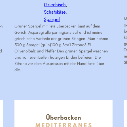
Griechisch
, 
Schafskäse
, 
Spargel
M
g
en
Grüner Spargel mit Feta überbacken baut auf dem
b
Gericht Asparagi alla parmigiana auf und ist meine
k
griechische Variante der grünen Stangen. Man nehme
g
g
500 g Spargel (grün)100 g Feta1 Zitrone3 El
T
nd
OlivenölSalz und Pfeffer Den grünen Spargel waschen
m
und von eventuellen holzigen Enden befreien. Die
S
Zitrone vor dem Auspressen mit der Hand feste über
die…