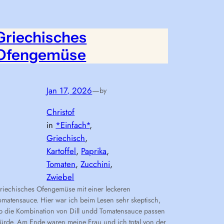
Griechisches
Ofengemüse
Jan 17, 2026
—
by
Christof
in
*Einfach*
, 
Griechisch
, 
Kartoffel
, 
Paprika
, 
Tomaten
, 
Zucchini
, 
Zwiebel
riechisches Ofengemüse mit einer leckeren
omatensauce. Hier war ich beim Lesen sehr skeptisch,
b die Kombination von Dill undd Tomatensauce passen
ürde. Am Ende waren meine Frau und ich total von der