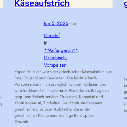
Käseaufstrich
Jun 5, 2026
—
by
Christof
in
**Anfänger:in**
, 
Griechisch
, 
Vorspeisen
Kopanisti ist ein würziger griechischer Käseaufstrich aus
Feta, Olivenöl und Gewürzen. Die leicht scharfe
F
Vorspeise stammt ursprünglich von den Kykladen und
b
wird traditionell mit Fladenbrot, Pita oder als Beilage zu
g
gegrilltem Fleisch serviert. Tirokafteri, Kopanisti und
d
m
Xtipiti Kopanisti, Tirokafteri und Xtipiti sind allesamt
ls
s
griechische Dips oder Aufstriche, die in der
t
griechischen Küche eine wichtige Rolle spielen.
Obwohl…