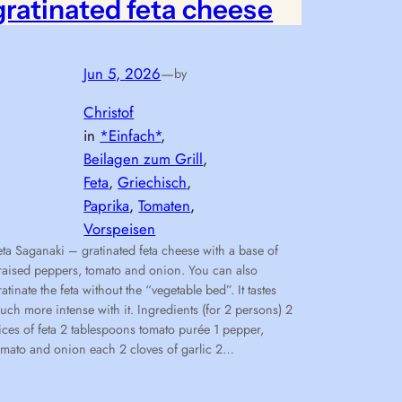
gratinated feta cheese
Jun 5, 2026
—
by
Christof
in
*Einfach*
, 
Beilagen zum Grill
, 
Feta
, 
Griechisch
, 
Paprika
, 
Tomaten
, 
Vorspeisen
eta Saganaki – gratinated feta cheese with a base of
raised peppers, tomato and onion. You can also
ratinate the feta without the “vegetable bed”. It tastes
uch more intense with it. Ingredients (for 2 persons) 2
lices of feta 2 tablespoons tomato purée 1 pepper,
omato and onion each 2 cloves of garlic 2…