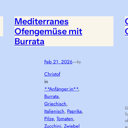
Mediterranes
Ofengemüse mit
Burrata
Feb 21, 2026
—
by
Christof
in
**Anfänger:in**
, 
Burrata
, 
Griechisch
, 
G
Italienisch
, 
Paprika
, 
T
Pilze
, 
Tomaten
, 
o
Zucchini
, 
Zwiebel
w