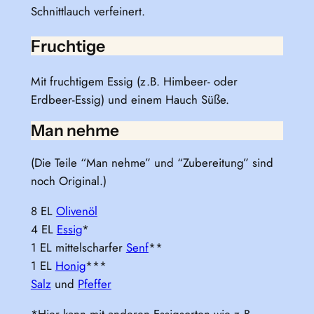
Schnittlauch verfeinert.
Fruchtige
Mit fruchtigem Essig (z.B. Himbeer- oder
Erdbeer-Essig) und einem Hauch Süße.
Man nehme
(Die Teile “Man nehme” und “Zubereitung” sind
noch Original.)
8 EL
Olivenöl
4 EL
Essig
*
1 EL mittelscharfer
Senf
**
1 EL
Honig
***
Salz
und
Pfeffer
*Hier kann mit anderen Essigsorten wie z.B.