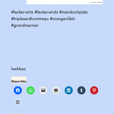
#leckerwirtz #leckerwirds #meinkochplatz
#triplesec#cointreau #orangenlikör
#grandmarnier
lwshbez
Share this: