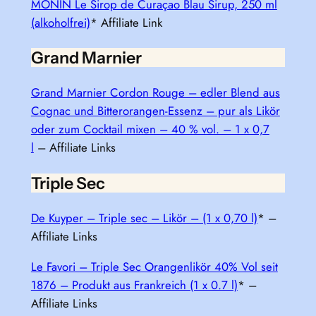
MONIN Le Sirop de Curaçao Blau Sirup, 250 ml
(alkoholfrei)
* Affiliate Link
Grand Marnier
Grand Marnier Cordon Rouge – edler Blend aus
Cognac und Bitterorangen-Essenz – pur als Likör
oder zum Cocktail mixen – 40 % vol. – 1 x 0,7
l
– Affiliate Links
Triple Sec
De Kuyper – Triple sec – Likör – (1 x 0,70 l)
* –
Affiliate Links
Le Favori – Triple Sec Orangenlikör 40% Vol seit
1876 – Produkt aus Frankreich (1 x 0.7 l)
* –
Affiliate Links