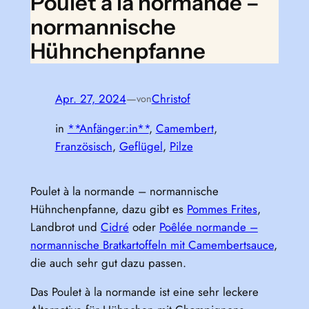
Poulet à la normande –
normannische
Hühnchenpfanne
Apr. 27, 2024
—
Christof
von
in
**Anfänger:in**
, 
Camembert
, 
Französisch
, 
Geflügel
, 
Pilze
Poulet à la normande – normannische
Hühnchenpfanne, dazu gibt es
Pommes Frites
,
Landbrot und
Cidré
oder
Poêlée normande –
normannische Bratkartoffeln mit Camembertsauce
,
die auch sehr gut dazu passen.
Das Poulet à la normande ist eine sehr leckere