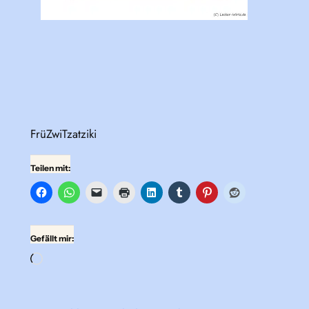
FrüZwiTzatziki
Teilen mit:
Gefällt mir:
Wird
geladen …