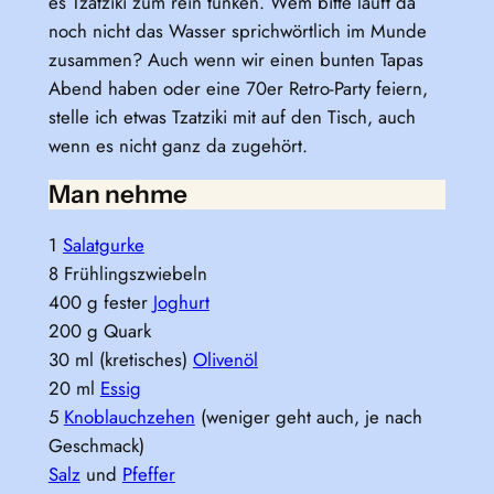
es Tzatziki zum rein tunken. Wem bitte läuft da
noch nicht das Wasser sprichwörtlich im Munde
zusammen? Auch wenn wir einen bunten Tapas
Abend haben oder eine 70er Retro-Party feiern,
stelle ich etwas Tzatziki mit auf den Tisch, auch
wenn es nicht ganz da zugehört.
Man nehme
1
Salatgurke
8 Frühlingszwiebeln
400 g fester
Joghurt
200 g Quark
30 ml (kretisches)
Olivenöl
20 ml
Essig
5
Knoblauchzehen
(weniger geht auch, je nach
Geschmack)
Salz
und
Pfeffer