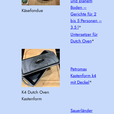
und planem
Boden –
Käsefondue
Gerichte für 2
bis 5 Personen –
3,5 l
*
Untersetzer für
Dutch Oven
*
Petromax
Kastenform k4
mit Deckel
*
K4 Dutch Oven
Kastenform
Sauerländer