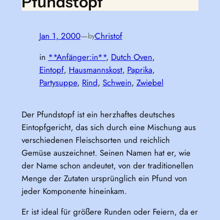
Pfundstopf
Jan 1, 2000
—
Christof
by
in
**Anfänger:in**
, 
Dutch Oven
, 
Eintopf
, 
Hausmannskost
, 
Paprika
, 
Partysuppe
, 
Rind
, 
Schwein
, 
Zwiebel
Der Pfundstopf ist ein herzhaftes deutsches
Eintopfgericht, das sich durch eine Mischung aus
verschiedenen Fleischsorten und reichlich
Gemüse auszeichnet. Seinen Namen hat er, wie
der Name schon andeutet, von der traditionellen
Menge der Zutaten ursprünglich ein Pfund von
jeder Komponente hineinkam.
Er ist ideal für größere Runden oder Feiern, da er