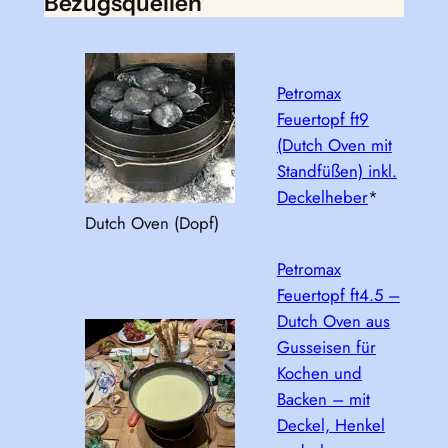
Bezugsquellen
Petromax
Feuertopf ft9
(Dutch Oven mit
Standfüßen) inkl.
Deckelheber
*
Dutch Oven (Dopf)
Petromax
Feuertopf ft4.5 –
Dutch Oven aus
Gusseisen für
Kochen und
Backen – mit
Deckel, Henkel