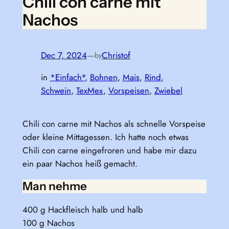
Chili con carne mit
Nachos
Dec 7, 2024
—
Christof
by
in
*Einfach*
, 
Bohnen
, 
Mais
, 
Rind
, 
Schwein
, 
TexMex
, 
Vorspeisen
, 
Zwiebel
Chili con carne mit Nachos als schnelle Vorspeise
oder kleine Mittagessen. Ich hatte noch etwas
Chili con carne eingefroren und habe mir dazu
ein paar Nachos heiß gemacht.
Man nehme
400 g Hackfleisch halb und halb
100 g Nachos