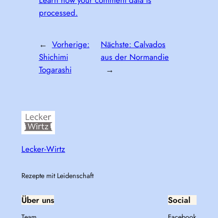
Learn how your comment data is
processed.
←
Vorherige:
Nächste:
Calvados
Shichimi
aus der Normandie
Togarashi
→
Lecker-Wirtz
Rezepte mit Leidenschaft
Über uns
Social
Team
Facebook