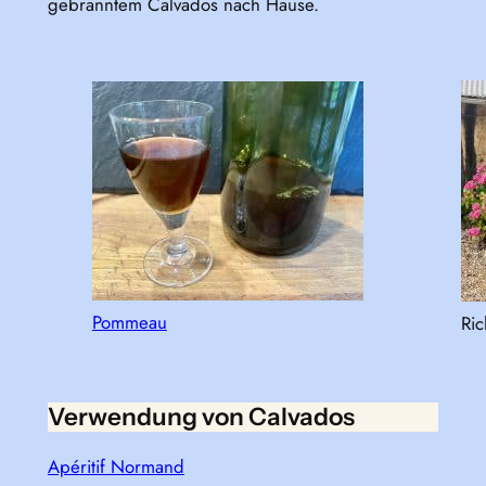
gebranntem Calvados nach Hause.
Pommeau
Ric
Verwendung von Calvados
Apéritif Normand