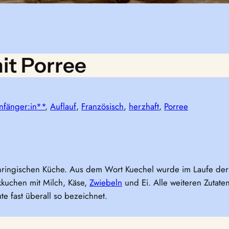
it Porree
nfänger:in**
, 
Auflauf
, 
Französisch
, 
herzhaft
, 
Porree
hringischen Küche. Aus dem Wort Kuechel wurde im Laufe der Z
kkuchen mit Milch, Käse,
Zwiebeln
und Ei. Alle weiteren Zutate
e fast überall so bezeichnet.