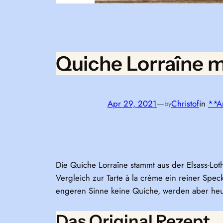
Quiche Lorraîne m
Apr 29, 2021
—
Christof
in
**A
by
Die Quiche Lorraîne stammt aus der Elsass-Lot
Vergleich zur Tarte à la crème ein reiner Spec
engeren Sinne keine Quiche, werden aber heut
Das Original Rezept