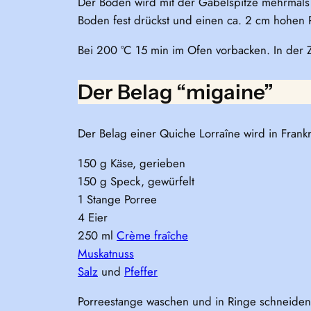
Der Boden wird mit der Gabelspitze mehrmals 
Boden fest drückst und einen ca. 2 cm hohen 
Bei 200 °C 15 min im Ofen vorbacken. In der 
Der Belag “migaine”
Der Belag einer Quiche Lorraîne wird in Frank
150 g Käse, gerieben
150 g Speck, gewürfelt
1 Stange Porree
4 Eier
250 ml
Crème fraîche
Muskatnuss
Salz
und
Pfeffer
Porreestange waschen und in Ringe schneiden