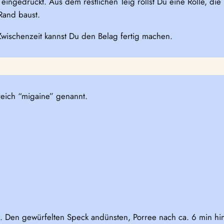
eingedrückt. Aus dem restlichen Teig rollst Du eine Rolle, d
Rand baust.
Zwischenzeit kannst Du den Belag fertig machen.
reich “migaine” genannt.
. Den gewürfelten Speck andünsten, Porree nach ca. 6 min h