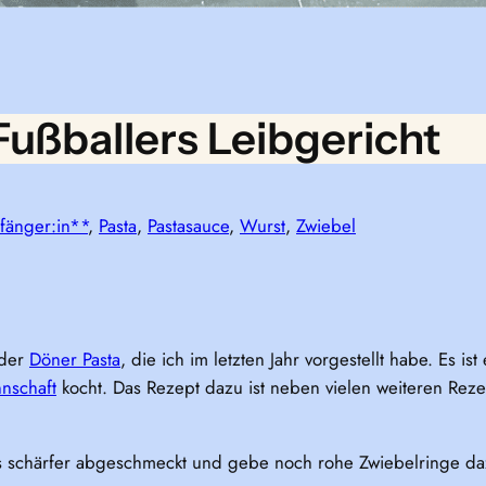
ußballers Leibgericht
fänger:in**
, 
Pasta
, 
Pastasauce
, 
Wurst
, 
Zwiebel
 der
Döner Pasta
, die ich im letzten Jahr vorgestellt habe. Es is
nschaft
kocht. Das Rezept dazu ist neben vielen weiteren Re
as schärfer abgeschmeckt und gebe noch rohe Zwiebelringe da