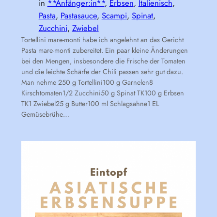
in
**Anfänger:in**
, 
Erbsen
, 
Italienisch
, 
Pasta
, 
Pastasauce
, 
Scampi
, 
Spinat
, 
Zucchini
, 
Zwiebel
Tortellini mare-monti habe ich angelehnt an das Gericht
Pasta mare-monti zubereitet. Ein paar kleine Änderungen
bei den Mengen, insbesondere die Frische der Tomaten
und die leichte Schärfe der Chili passen sehr gut dazu.
Man nehme 250 g Tortellini100 g Garnelen8
Kirschtomaten1/2 Zucchini50 g Spinat TK100 g Erbsen
TK1 Zwiebel25 g Butter100 ml Schlagsahne1 EL
Gemüsebrühe…