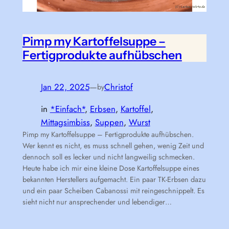
Pimp my Kartoffelsuppe –
Fertigprodukte aufhübschen
Jan 22, 2025
—
Christof
by
in
*Einfach*
, 
Erbsen
, 
Kartoffel
, 
Mittagsimbiss
, 
Suppen
, 
Wurst
Pimp my Kartoffelsuppe – Fertigprodukte aufhübschen.
Wer kennt es nicht, es muss schnell gehen, wenig Zeit und
dennoch soll es lecker und nicht langweilig schmecken.
Heute habe ich mir eine kleine Dose Kartoffelsuppe eines
bekannten Herstellers aufgemacht. Ein paar TK-Erbsen dazu
und ein paar Scheiben Cabanossi mit reingeschnippelt. Es
sieht nicht nur ansprechender und lebendiger…