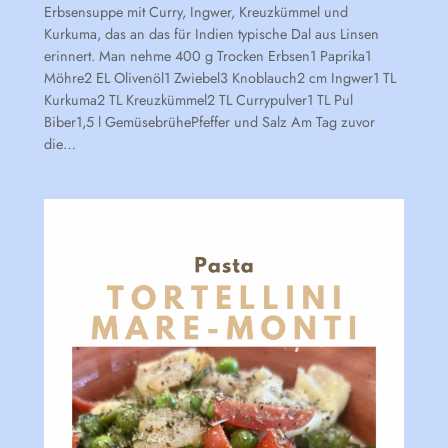
Erbsensuppe mit Curry, Ingwer, Kreuzkümmel und
Kurkuma, das an das für Indien typische Dal aus Linsen
erinnert. Man nehme 400 g Trocken Erbsen1 Paprika1
Möhre2 EL Olivenöl1 Zwiebel3 Knoblauch2 cm Ingwer1 TL
Kurkuma2 TL Kreuzkümmel2 TL Currypulver1 TL Pul
Biber1,5 l GemüsebrühePfeffer und Salz Am Tag zuvor
die…