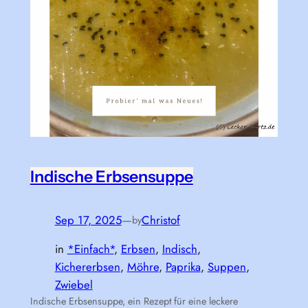
Indische Erbsensuppe
Sep 17, 2025
—
Christof
by
in
*Einfach*
, 
Erbsen
, 
Indisch
, 
Kichererbsen
, 
Möhre
, 
Paprika
, 
Suppen
, 
Zwiebel
Indische Erbsensuppe, ein Rezept für eine leckere