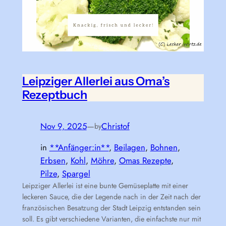
Leipziger Allerlei aus Oma’s
Rezeptbuch
Nov 9, 2025
—
Christof
by
in
**Anfänger:in**
, 
Beilagen
, 
Bohnen
, 
Erbsen
, 
Kohl
, 
Möhre
, 
Omas Rezepte
, 
Pilze
, 
Spargel
Leipziger Allerlei ist eine bunte Gemüseplatte mit einer
leckeren Sauce, die der Legende nach in der Zeit nach der
französischen Besatzung der Stadt Leipzig entstanden sein
soll. Es gibt verschiedene Varianten, die einfachste nur mit