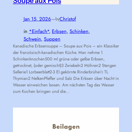
Soupe aux Pois
Jan 15, 2026
—
Christof
by
in
*Einfach*
, 
Erbsen
, 
Schinken
, 
Schwein
, 
Suppen
Kanadische Erbsensuppe – Soupe aux Pois – ein Klassiker
der französisch-kanadischen Küche. Man nehme 1
Schinkenknochen500 ml grüne oder gelbe Erbsen,
getrocknet, (oder gemischt)3 Zwiebeln2 Möhren2 Stangen
Sellerie1 Lorbeerblatt2-3 El gekörnte Rinderbrühe½ TL
Thymian2 NelkenPfeffer und Salz Die Erbsen über Nacht in
Wasser einweichen lassen. Am nächsten Tag das Wasser
zum Kochen bringen und die…