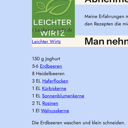
Meine Erfahrungen mi
den Rezepten die mic
Man neh
Leichter Wirtz
150 g Joghurt
5-6
Erdbeeren
8 Heidelbeeren
3 EL
Haferflocken
1 EL
Kürbiskerne
1 EL
Sonnenblumenkerne
2 TL
Rosinen
1 El
Walnusskerne
Die Erdbeeren waschen und klein schneiden.