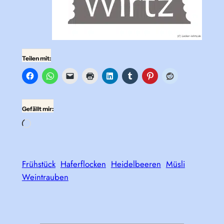
Teilen mit:
Gefällt mir:
Wird
geladen …
Frühstück
Haferflocken
Heidelbeeren
Müsli
Weintrauben