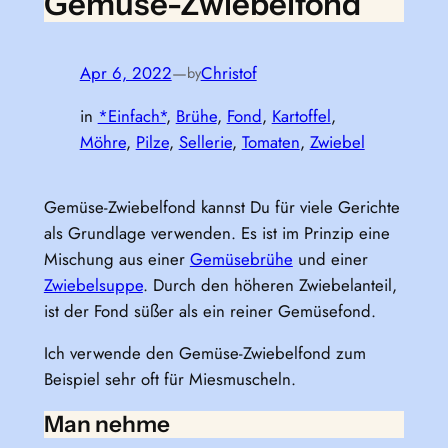
Gemüse-Zwiebelfond
Apr 6, 2022
—
Christof
by
in
*Einfach*
, 
Brühe
, 
Fond
, 
Kartoffel
, 
Möhre
, 
Pilze
, 
Sellerie
, 
Tomaten
, 
Zwiebel
Gemüse-Zwiebelfond kannst Du für viele Gerichte
als Grundlage verwenden. Es ist im Prinzip eine
Mischung aus einer
Gemüsebrühe
und einer
Zwiebelsuppe
. Durch den höheren Zwiebelanteil,
ist der Fond süßer als ein reiner Gemüsefond.
Ich verwende den Gemüse-Zwiebelfond zum
Beispiel sehr oft für Miesmuscheln.
Man nehme