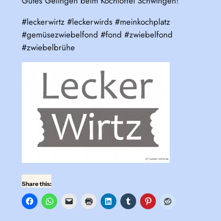
Gutes Gelingen beim Kochlöffel Schwingen!
#leckerwirtz #leckerwirds #meinkochplatz
#gemüsezwiebelfond #fond #zwiebelfond
#zwiebelbrühe
Share this: