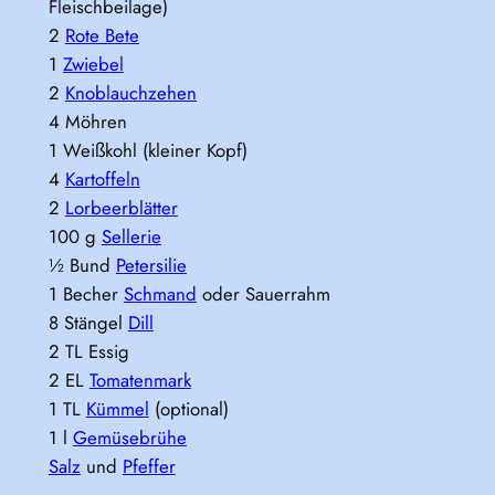
Fleischbeilage)
2
Rote Bete
1
Zwiebel
2
Knoblauchzehen
4 Möhren
1 Weißkohl (kleiner Kopf)
4
Kartoffeln
2
Lorbeerblätter
100 g
Sellerie
½ Bund
Petersilie
1 Becher
Schmand
oder Sauerrahm
8 Stängel
Dill
2 TL Essig
2 EL
Tomatenmark
1 TL
Kümmel
(optional)
1 l
Gemüsebrühe
Salz
und
Pfeffer