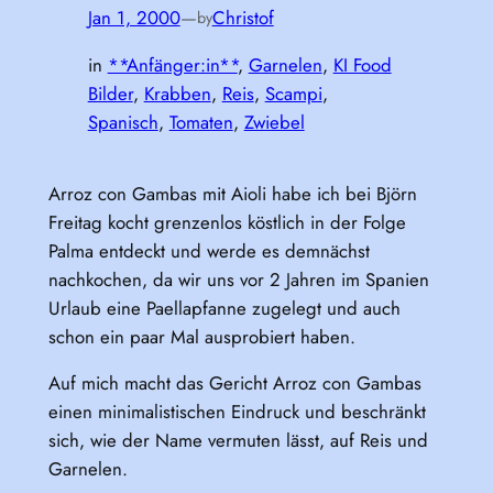
Jan 1, 2000
—
Christof
by
in
**Anfänger:in**
, 
Garnelen
, 
KI Food
Bilder
, 
Krabben
, 
Reis
, 
Scampi
, 
Spanisch
, 
Tomaten
, 
Zwiebel
Arroz con Gambas mit Aioli habe ich bei Björn
Freitag kocht grenzenlos köstlich in der Folge
Palma entdeckt und werde es demnächst
nachkochen, da wir uns vor 2 Jahren im Spanien
Urlaub eine Paellapfanne zugelegt und auch
schon ein paar Mal ausprobiert haben.
Auf mich macht das Gericht Arroz con Gambas
einen minimalistischen Eindruck und beschränkt
sich, wie der Name vermuten lässt, auf Reis und
Garnelen.