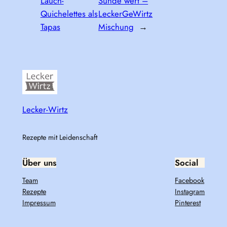
Lauch-
Sünde wert –
Quichelettes als
LeckerGeWirtz
Tapas
Mischung
→
Lecker-Wirtz
Rezepte mit Leidenschaft
Über uns
Social
Team
Facebook
Rezepte
Instagram
Impressum
Pinterest