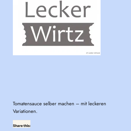
Tomatensauce selber machen – mit leckeren
Variationen.
Share this: