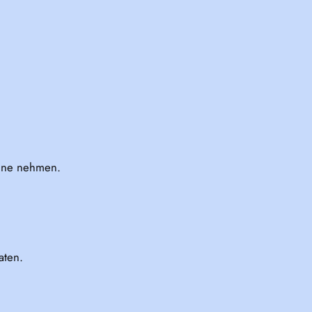
anne nehmen.
aten.