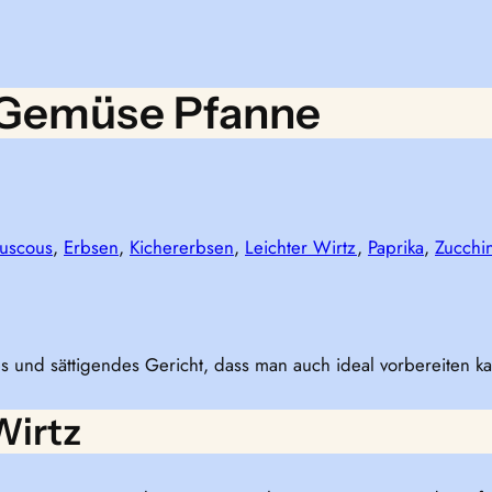
-Gemüse Pfanne
uscous
, 
Erbsen
, 
Kichererbsen
, 
Leichter Wirtz
, 
Paprika
, 
Zucchin
s und sättigendes Gericht, dass man auch ideal vorbereiten k
Wirtz