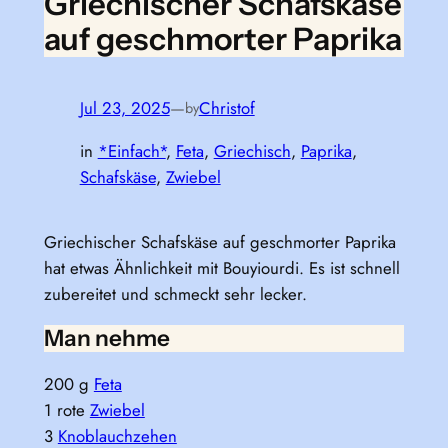
Griechischer Schafskäse
auf geschmorter Paprika
Jul 23, 2025
—
Christof
by
in
*Einfach*
, 
Feta
, 
Griechisch
, 
Paprika
, 
Schafskäse
, 
Zwiebel
Griechischer Schafskäse auf geschmorter Paprika
hat etwas Ähnlichkeit mit Bouyiourdi. Es ist schnell
zubereitet und schmeckt sehr lecker.
Man nehme
200 g
Feta
1 rote
Zwiebel
3
Knoblauchzehen