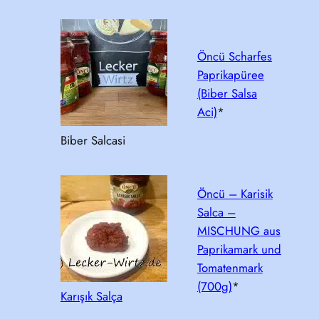
Öncü Scharfes
Paprikapüree
(Biber Salsa
Aci)
*
Biber Salcasi
Öncü – Karisik
Salca –
MISCHUNG aus
Paprikamark und
Tomatenmark
(700g)
*
Karışık Salça