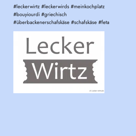
#leckerwirtz #leckerwirds #meinkochplatz
#bouyiourdi #griechisch
#überbackenerschafskäse #schafskäse #feta