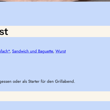
st
nfach*
, 
Sandwich und Baguette
, 
Wurst
gessen oder als Starter für den Grillabend.