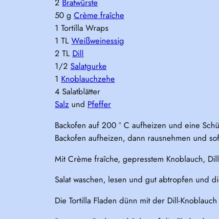
2
Bratwürste
50 g
Crème fraîche
1 Tortilla Wraps
1 TL
Weißweinessig
2 TL
Dill
1/2
Salatgurke
1
Knoblauchzehe
4 Salatblätter
Salz
und
Pfeffer
Backofen auf 200 ° C aufheizen und eine Schü
Backofen aufheizen, dann rausnehmen und sof
Mit Crème fraîche, gepresstem Knoblauch, Dil
Salat waschen, lesen und gut abtropfen und di
Die Tortilla Fladen dünn mit der Dill-Knoblauc