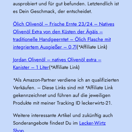
ausprobiert und für gut befunden. Letztendlich ist
es Dein Geschmack, der entscheidet.
Ölich Olivenöl – Frische Ernte 23/24 – Natives
Olivenöl Extra von den Küsten der Ägäis –
traditionelle Handgeerntet – Ölich Flasche mit
integriertem Ausgießer – 0,7l
(*Affiliate Link)
Jordan Olivenöl – natives Olivenöl extra –
Kanister – 1 Liter
(*Affiliate Link)
*Als Amazon-Partner verdiene ich an qualifizierten
Verkäufen. – Diese Links sind mit *Affiliate Link
gekennzeichnet und führen auf die jeweiligen
Produkte mit meiner Tracking ID leckerwirtz-21.
Weitere interessante Artikel und zukünftig auch
Sonderangebote findest Du im
Lecker-Wirtz
Shop
.