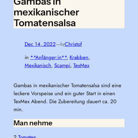
Gambas in
mexikanischer
Tomatensalsa
Dec 14, 2022
—
Christof
by
in
**Anfänger:in**
, 
Krabben
, 
Mexikanisch
, 
Scampi
, 
TexMex
Gambas in mexikanischer Tomatensalsa sind eine
leckere Vorspeise und ein guter Start in einen
TexMex Abend. Die Zubereitung dauert ca. 20
min.
Man nehme
2
Tomaten