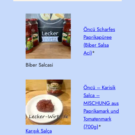
Öncü Scharfes
Paprikapüree
(Biber Salsa
Aci)
*
Biber Salcasi
Öncü – Karisik
Salca –
MISCHUNG aus
Paprikamark und
Tomatenmark
(700g)
*
Karışık Salça