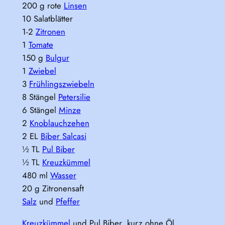
200 g rote
Linsen
10 Salatblätter
1-2
Zitronen
1
Tomate
150 g
Bulgur
1
Zwiebel
3
Frühlingszwiebeln
8 Stängel
Petersilie
6 Stängel
Minze
2
Knoblauchzehen
2 EL
Biber Salcasi
½ TL
Pul Biber
½ TL
Kreuzkümmel
480 ml
Wasser
20 g Zitronensaft
Salz
und
Pfeffer
Kreuzkümmel
und Pul Biber kurz ohne Öl