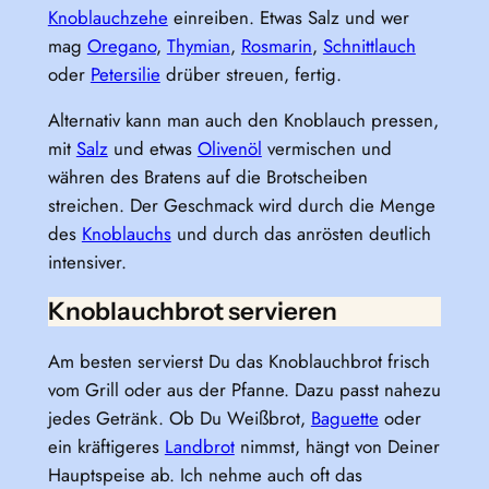
Knoblauchzehe
einreiben. Etwas Salz und wer
mag
Oregano
,
Thymian
,
Rosmarin
,
Schnittlauch
oder
Petersilie
drüber streuen, fertig.
Alternativ kann man auch den Knoblauch pressen,
mit
Salz
und etwas
Olivenöl
vermischen und
währen des Bratens auf die Brotscheiben
streichen. Der Geschmack wird durch die Menge
des
Knoblauchs
und durch das anrösten deutlich
intensiver.
Knoblauchbrot servieren
Am besten servierst Du das Knoblauchbrot frisch
vom Grill oder aus der Pfanne. Dazu passt nahezu
jedes Getränk. Ob Du Weißbrot,
Baguette
oder
ein kräftigeres
Landbrot
nimmst, hängt von Deiner
Hauptspeise ab. Ich nehme auch oft das