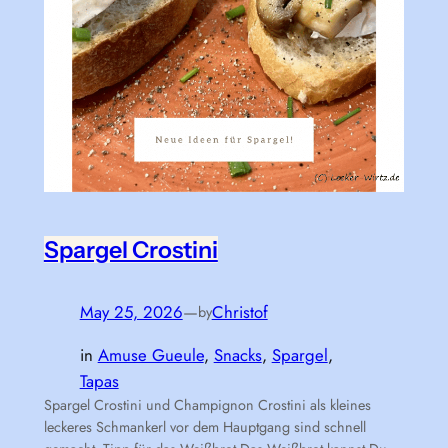
Spargel Crostini
May 25, 2026
—
Christof
by
in
Amuse Gueule
, 
Snacks
, 
Spargel
, 
Tapas
Spargel Crostini und Champignon Crostini als kleines
leckeres Schmankerl vor dem Hauptgang sind schnell