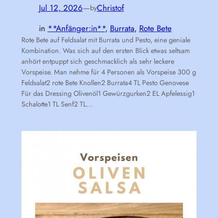
Jul 12, 2026
—
Christof
by
in
**Anfänger:in**
, 
Burrata
, 
Rote Bete
Rote Bete auf Feldsalat mit Burrata und Pesto, eine geniale
Kombination. Was sich auf den ersten Blick etwas seltsam
anhört entpuppt sich geschmacklich als sehr leckere
Vorspeise. Man nehme für 4 Personen als Vorspeise 300 g
Feldsalat2 rote Bete Knollen2 Burrata4 TL Pesto Genovese
Für das Dressing Olivenöl1 Gewürzgurken2 EL Apfelessig1
Schalotte1 TL Senf2 TL…