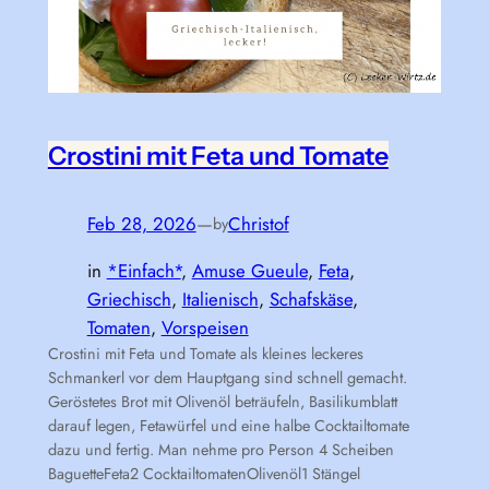
Crostini mit Feta und Tomate
Feb 28, 2026
—
Christof
by
in
*Einfach*
, 
Amuse Gueule
, 
Feta
, 
Griechisch
, 
Italienisch
, 
Schafskäse
, 
Tomaten
, 
Vorspeisen
Crostini mit Feta und Tomate als kleines leckeres
Schmankerl vor dem Hauptgang sind schnell gemacht.
Geröstetes Brot mit Olivenöl beträufeln, Basilikumblatt
darauf legen, Fetawürfel und eine halbe Cocktailtomate
dazu und fertig. Man nehme pro Person 4 Scheiben
BaguetteFeta2 CocktailtomatenOlivenöl1 Stängel