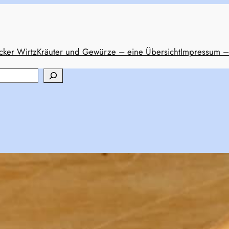
cker Wirtz
Kräuter und Gewürze – eine Übersicht
Impressum –