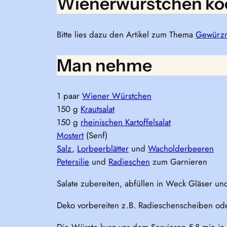
Wienerwürstchen koc
Bitte lies dazu den Artikel zum Thema
Gewürzm
Man nehme
1 paar
Wiener Würstchen
150 g
Krautsalat
150 g
rheinischen Kartoffelsalat
Mostert
(Senf)
Salz
,
Lorbeerblätter
und
Wacholderbeeren
Petersilie
und
Radieschen
zum Garnieren
Salate zubereiten, abfüllen in Weck Gläser und
Deko vorbereiten z.B. Radieschenscheiben oder 
Die Würste kurz vor dem Servieren 5-8 min in