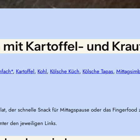
it Kartoffel- und Kraut
nfach*
, 
Kartoffel
, 
Kohl
, 
Kölsche Küch
, 
Kölsche Tapas
, 
Mittagsimb
alat, der schnelle Snack für Mittagspause oder das Fingerfoo
nter den jeweiligen Links.