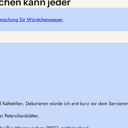
hen kann jeder
ischung für Würstchenwasser
.
 Kaltstellen. Dekorieren würde ich erst kurz vor dem Servieren
Petersilienblätter.
 heißes Wasser geben (88°C), nicht kochen!