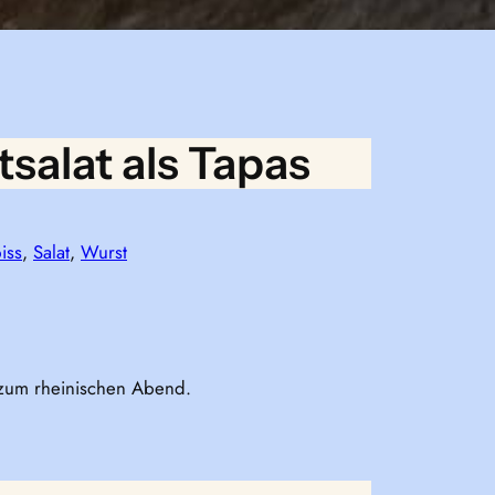
salat als Tapas
iss
, 
Salat
, 
Wurst
d zum rheinischen Abend.