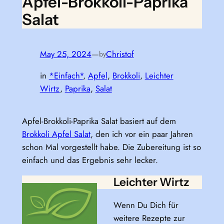
Apfel-Brokkoli-Paprika
Salat
May 25, 2024
—
Christof
by
in
*Einfach*
, 
Apfel
, 
Brokkoli
, 
Leichter
Wirtz
, 
Paprika
, 
Salat
Apfel-Brokkoli-Paprika Salat basiert auf dem
Brokkoli Apfel Salat
, den ich vor ein paar Jahren
schon Mal vorgestellt habe. Die Zubereitung ist so
einfach und das Ergebnis sehr lecker.
Leichter Wirtz
Wenn Du Dich für
weitere Rezepte zur