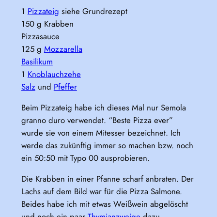
1
Pizzateig
siehe Grundrezept
150 g Krabben
Pizzasauce
125 g
Mozzarella
Basilikum
1
Knoblauchzehe
Salz
und
Pfeffer
Beim Pizzateig habe ich dieses Mal nur Semola
granno duro verwendet. “Beste Pizza ever”
wurde sie von einem Mitesser bezeichnet. Ich
werde das zukünftig immer so machen bzw. noch
ein 50:50 mit Typo 00 ausprobieren.
Die Krabben in einer Pfanne scharf anbraten. Der
Lachs auf dem Bild war für die Pizza Salmone.
Beides habe ich mit etwas Weißwein abgelöscht
und noch ein paar
Thymianzweige
dazu