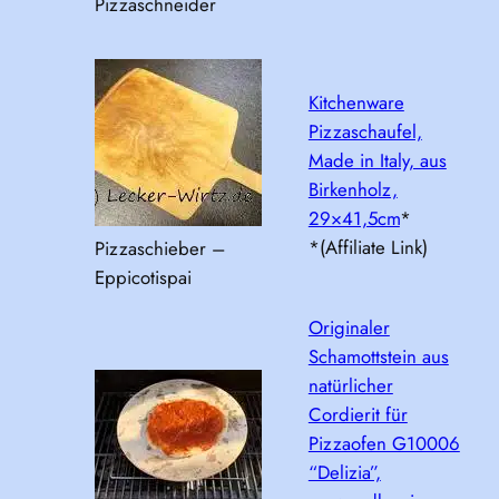
Pizzaschneider
Kitchenware
Pizzaschaufel,
Made in Italy, aus
Birkenholz,
29×41,5cm
*
*(Affiliate Link)
Pizzaschieber –
Eppicotispai
Originaler
Schamottstein aus
natürlicher
Cordierit für
Pizzaofen G10006
“Delizia”,