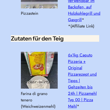
verwendbar im
Backofen, auf
Pizzastein
Holzkohlegrill und
Gasgrill
*
*(Affiliate Link)
Zutaten für den Teig
6x1kg Caputo
Pizzeria +
Original
Pizzarezept und
Tipps |
Gehzeiten bis
24h | Pizzamehl
Farina di grano
Typ 00 | Pizza
tenero
Mehl
*
(Weichweizenmehl)