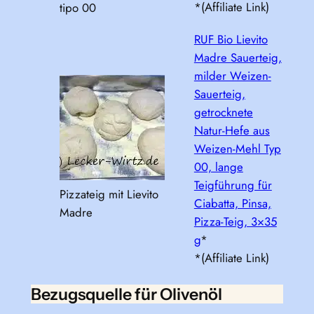
*(Affiliate Link)
tipo 00
RUF Bio Lievito
Madre Sauerteig,
milder Weizen-
Sauerteig,
getrocknete
Natur-Hefe aus
Weizen-Mehl Typ
00, lange
Teigführung für
Pizzateig mit Lievito
Ciabatta, Pinsa,
Madre
Pizza-Teig, 3×35
g
*
*(Affiliate Link)
Bezugsquelle für Olivenöl