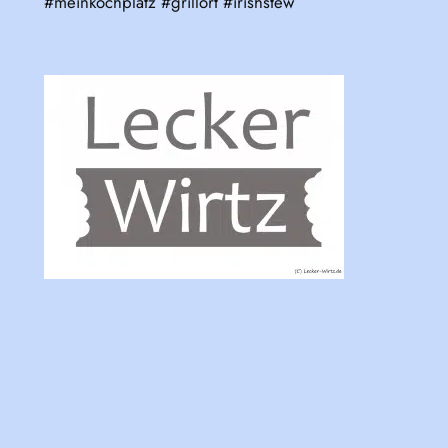
#meinkochplatz #grillort #irishstew