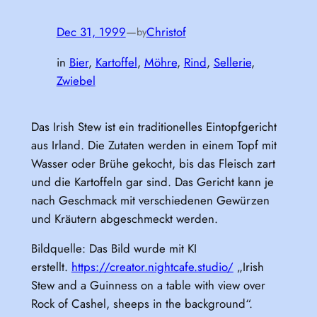
Dec 31, 1999
—
Christof
by
in
Bier
, 
Kartoffel
, 
Möhre
, 
Rind
, 
Sellerie
, 
Zwiebel
Das Irish Stew ist ein traditionelles Eintopfgericht
aus Irland. Die Zutaten werden in einem Topf mit
Wasser oder Brühe gekocht, bis das Fleisch zart
und die Kartoffeln gar sind. Das Gericht kann je
nach Geschmack mit verschiedenen Gewürzen
und Kräutern abgeschmeckt werden.
Bildquelle: Das Bild wurde mit KI
erstellt.
https://creator.nightcafe.studio/
„Irish
Stew and a Guinness on a table with view over
Rock of Cashel, sheeps in the background“.