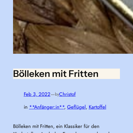
Bölleken mit Fritten
Feb 3, 2022
—
Christof
by
in
**Anfänger:in**
, 
Geflügel
, 
Kartoffel
Bölleken mit Fritten, ein Klassiker für den