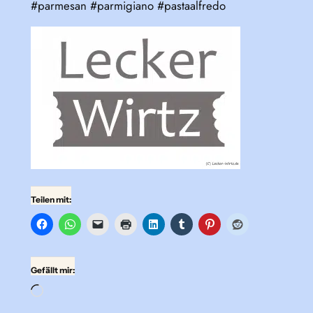
#parmesan #parmigiano #pastaalfredo
Teilen mit:
Gefällt mir:
Wird
geladen …