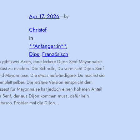
Apr 17, 2026
—
by
Christof
in
**Anfänger:in**
, 
Dips
, 
Französisch
s gibt zwei Arten, eine leckere Dijon Senf Mayonnaise
elbst zu machen. Die Schnelle, Du vermischt Dijon Senf
nd Mayonnaise. Die etwas aufwändigere, Du machst sie
omplett selber. Die letztere Version entspricht dem
ezept für Mayonnaise hat jedoch einen höheren Anteil
n Senf, der aus Dijon kommen muss, dafür kein
abasco. Probier mal die Dijon…