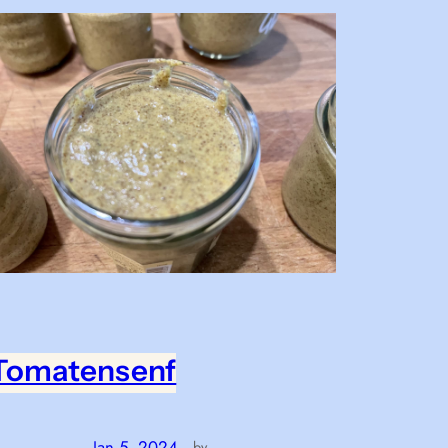
Tomatensenf
Jan 5, 2024
—
by