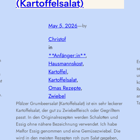
(Kartoffelsalat)
May 5, 2026
—
by
Christof
in
**Anfänger:in**
, 
n
E
Hausmannskost
, 
s
Kartoffel
, 
u
u
Kartoffelsalat
, 
t
k
Omas Rezepte
, 
R
n.
Zwiebel
a
T
Pfälzer Grumbeersalat (Kartoffelsalat) ist ein sehr leckerer
Kartoffelsalat, der gut zu Zwiebelfleisch oder Gegrilltem
passt. In den Originalrezepten werden Schalotten und
Essig ohne nähere Bezeichnung verwendet. Ich habe
Melfor Essig genommen und eine Gemüsezwiebel. Die
wird in den meisten Rezepten roh zum Salat gegeben,