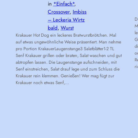
in
*Einfach*
, 
Crossover
, 
Imbiss
– Leckeria Wirtz
D
M
bald
, 
Wurst
l
Krakauer Hot Dog ein leckeres Bratwurstbrötchen. Mal
G
auf etwas ungewöhnliche Weise präsentiert. Man nehme
d
pro Portion KrakauerLaugenstange3 Salatblätter1-2 TL
o
Senf Krakauer grillen oder braten, Salat waschen und gut
R
abtropfen lassen. Die Laugenstange aufschneiden, mit
r
Senf einstreichen, Salat drauf lege und zum Schluss die
Krakauer rein klemmen. Genießen! Wer mag fügt zur
Krakauer noch etwas Senf,…