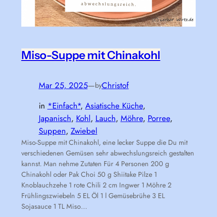
Miso-Suppe mit Chinakohl
Mar 25, 2025
—
Christof
by
in
*Einfach*
, 
Asiatische Küche
, 
Japanisch
, 
Kohl
, 
Lauch
, 
Möhre
, 
Porree
, 
Suppen
, 
Zwiebel
Miso-Suppe mit Chinakohl, eine lecker Suppe die Du mit
verschiedenen Gemüsen sehr abwechslungsreich gestalten
kannst. Man nehme Zutaten Für 4 Personen 200 g
Chinakohl oder Pak Choi 50 g Shiitake Pilze 1
Knoblauchzehe 1 rote Chili 2 cm Ingwer 1 Möhre 2
Frühlingszwiebeln 5 EL Öl 1 l Gemüsebrühe 3 EL
Sojasauce 1 TL Miso…