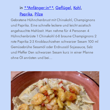
in
**Anfänger:in**
, 
Geflügel
, 
Kohl
, 
Paprika
, 
Pilze
Gebratene Hühnchenbrust mit Chinakohl, Champignons
und Paprika. Eine schnelle leckere und leicht asiatisch
angehauchte Mahlzeit. Man nehme für 4 Personen 4
Hühnchenbrüste 1 Chinakohl 6-8 braune Champignons 2
rote Paprika 2-3 Knoblauchzehen schwarzer Sesam 100 ml
Gemüsebrühe Sesamöl oder Erdnussöl Sojasauce, Salz
und Pfeffer Den schwarzen Sesam kurz in einer Pfanne
ohne Öl anrösten und bei…